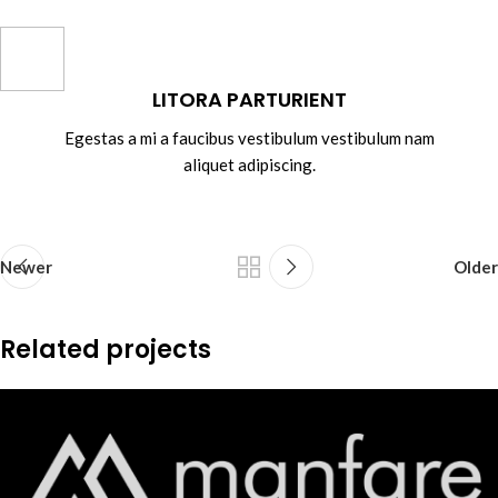
LITORA PARTURIENT
Egestas a mi a faucibus vestibulum vestibulum nam
aliquet adipiscing.
Newer
Older
Related projects
Suspendisse quam at vestibulum
Kitchen