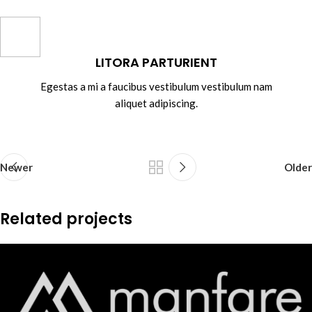
LITORA PARTURIENT
Egestas a mi a faucibus vestibulum vestibulum nam
aliquet adipiscing.
Newer
Older
Related projects
A lacus bibendum pulvinar
Furniture